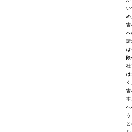
い
め
害
へ
請
は
険
社
は
く
害
本
へ
う
と
な