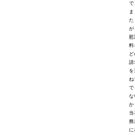
で
ま
た
が
慰
料
ど
請
を
ね
で
な
か
当
務
に