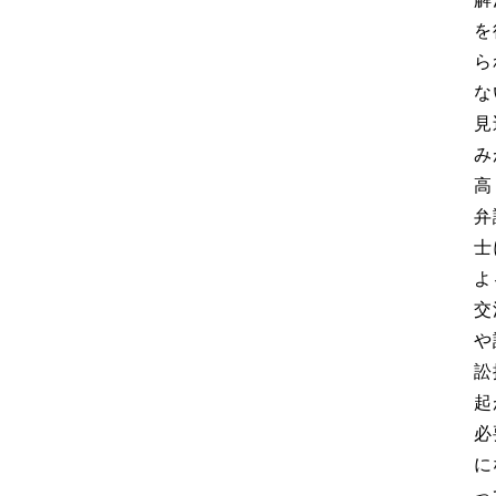
を
ら
な
見
み
高
弁
士
よ
交
や
訟
起
必
に
っ