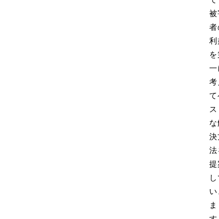
被
者
利
を
一
考
て
ス
な
決
法
提
し
い
ま
す