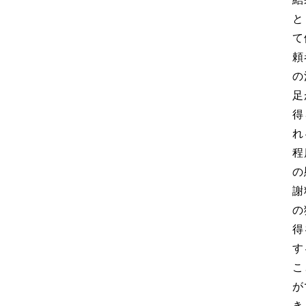
と
て
頼
の
足
得
れ
程
の
謝
の
得
す
こ
が
き