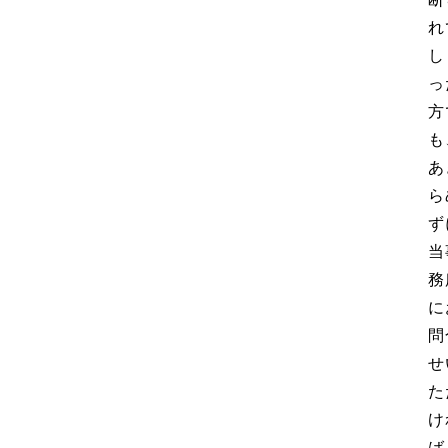
れ
し
っ
方
も
あ
ら
ず
当
務
に
問
せ
た
け
ば