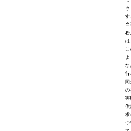
き
す
当
務
は
こ
よ
な
行
同
の
害
償
求
つ
て