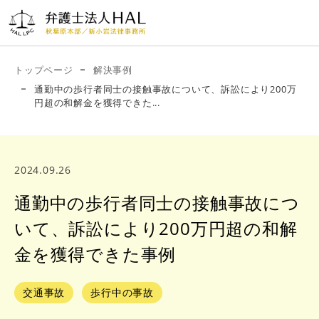
ご相
新小岩法律事務
秋葉原本部
談・お問
所
03-
電話受付時間
い合わせ
03-
9:00〜
トップページ
解決事例
5829-
20:00（土日も
5879-
通勤中の歩行者同士の接触事故について、訴訟により200万
受付中）
5202
円超の和解金を獲得できた...
6703
2024.09.26
弁護
事務
業務分
相談から解
コ
アク
解決
士紹
所案
野・費用
決までの流
ラ
セス
事例
介
内
れ
ム
通勤中の歩行者同士の接触事故につ
いて、訴訟により200万円超の和解
金を獲得できた事例
交通事故
歩行中の事故