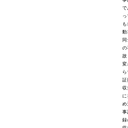
で
っ
も
動
同
の
故
変
ら
証
収
に
め
事
録
収