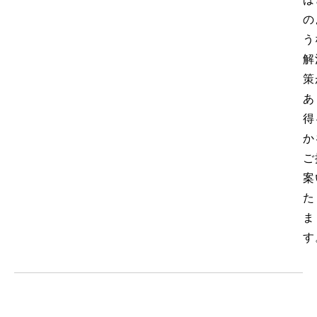
の
う
解
策
あ
得
か
ご
案
た
ま
す