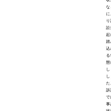
な
に
り
訟
起
踏
込
る
態
し
し
た
訴
で
事
状