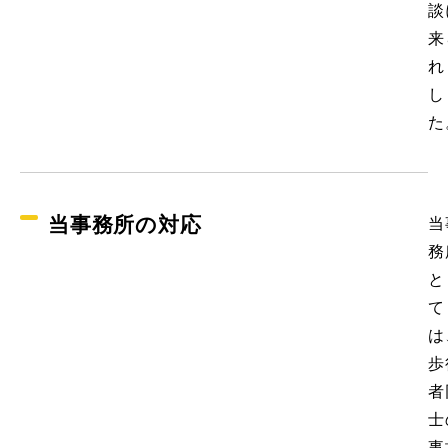
談
来
れ
し
た
当事務所の対応
当
務
と
て
は
歩
者
士
事