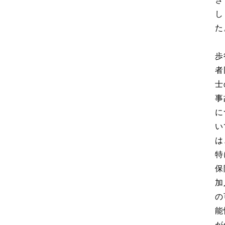
し
た
歩
者
士
事
に
い
は
特
保
加
の
能
が