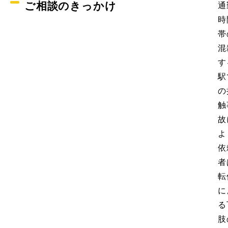
ご相談のきっかけ
通
時
帯
混
す
駅
の
触
故
よ
依
者
転
に
る
肢