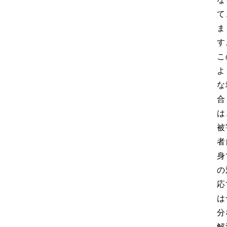
て
ま
す
こ
よ
な
合
は
被
者
身
の
応
は
分
解