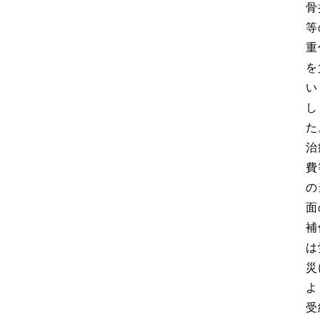
骨
等
重
を
い
し
た
治
費
の
面
補
は
災
よ
受