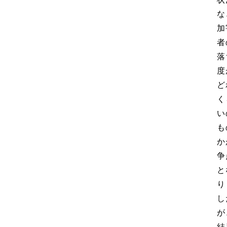
な
加
者
落
度
ど
く
い
も
か
争
と
り
し
が
結