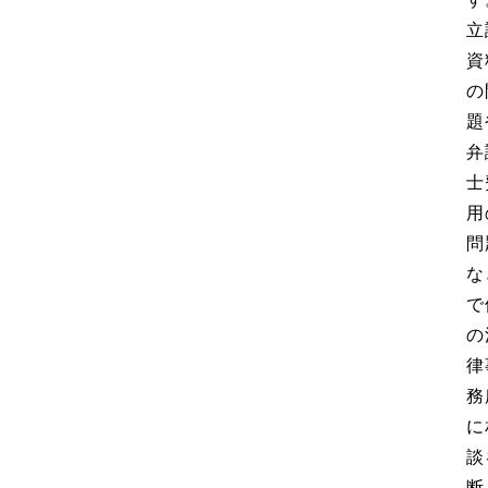
立
資
の
題
弁
士
用
問
な
で
の
律
務
に
談
断