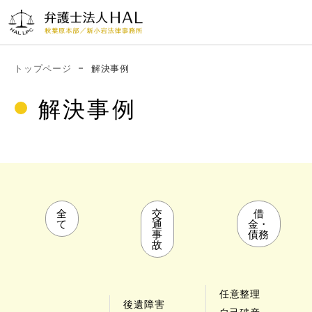
ご相
新小岩法律事務
秋葉原本部
談・お問
所
03-
電話受付時間
い合わせ
03-
9:00〜
トップページ
解決事例
5829-
20:00（土日も
5879-
受付中）
解決事例
5202
6703
弁護
事務
業務分
相談から解
コ
アク
解決
士紹
所案
野・費用
決までの流
ラ
セス
事例
介
内
れ
ム
全
交
借
て
通
金・
事
債務
故
任意整理
後遺障害