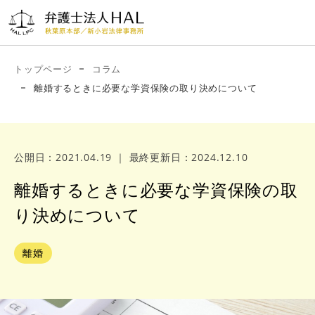
ご相
新小岩法律事務
秋葉原本部
談・お問
所
03-
電話受付時間
い合わせ
03-
9:00〜
トップページ
コラム
5829-
20:00（土日も
5879-
離婚するときに必要な学資保険の取り決めについて
受付中）
5202
6703
公開日：2021.04.19
｜
最終更新日：2024.12.10
弁護
事務
業務分
相談から解
コ
アク
解決
士紹
所案
野・費用
決までの流
ラ
離婚するときに必要な学資保険の取
セス
事例
介
内
れ
ム
り決めについて
離婚