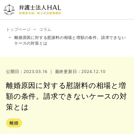
ご相
新小岩法律事務
秋葉原本部
談・お問
所
03-
電話受付時間
い合わせ
03-
9:00〜
トップページ
コラム
5829-
20:00（土日も
5879-
離婚原因に対する慰謝料の相場と増額の条件。請求できない
受付中）
5202
ケースの対策とは
6703
公開日：2023.03.16
｜
最終更新日：2024.12.10
弁護
事務
業務分
相談から解
コ
アク
解決
士紹
所案
野・費用
決までの流
ラ
セス
事例
介
内
れ
ム
離婚原因に対する慰謝料の相場と増
額の条件。請求できないケースの対
策とは
離婚